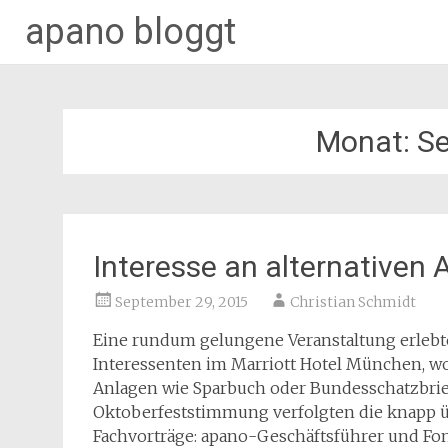
apano bloggt
Zum
Inhalt
springen
Monat:
S
Interesse an alternativen 
September 29, 2015
Christian Schmidt
Eine rundum gelungene Veranstaltung erleb
Interessenten im Marriott Hotel München, wo 
Anlagen wie Sparbuch oder Bundesschatzbrief
Oktoberfeststimmung verfolgten die knapp üb
Fachvorträge: apano-Geschäftsführer und Fo