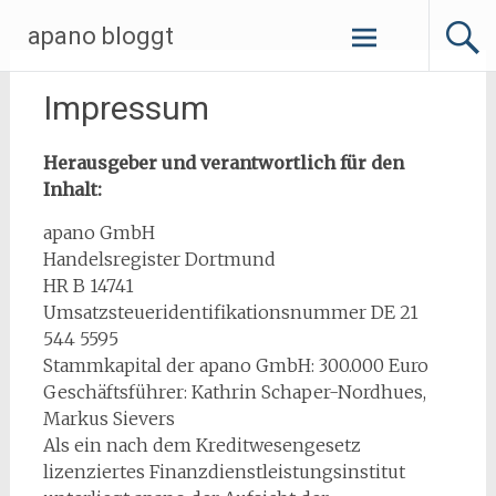
Zum
apano bloggt
Inhalt
springen
Impressum
Herausgeber und verantwortlich für den
Inhalt:
apano GmbH
Handelsregister Dortmund
HR B 14741
Umsatzsteueridentifikationsnummer DE 21
544 5595
Stammkapital der apano GmbH: 300.000 Euro
Geschäftsführer: Kathrin Schaper-Nordhues,
Markus Sievers
Als ein nach dem Kreditwesengesetz
lizenziertes Finanzdienstleistungsinstitut