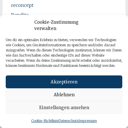
reconcept
Rendite
Cookie-Zustimmung
Rund um alternative Investments
verwalten
Sicherheit
Um dir ein optimales Erlebnis zu bieten, verwenden wir Technologien
Silber
wie Cookies, um Geräteinformationen zu speichern und/oder darauf
zuzugreifen. Wenn du diesen Technologien zustimmst, können wir Daten
Strategiedepot
wie das Surfverhalten oder eindeutige IDs auf dieser Website
verarbeiten. Wenn du deine Zustimmung nicht erteilst oder zurückziehst,
Trendfolger
können bestimmte Merkmale und Funktionen beeinträchtigt werden.
Uncategorized
Akzeptieren
Vermögensverwaltung
Wasser-Infrastruktur
Ablehnen
Zinsen
Einstellungen ansehen
Zweitmarkt von US-Lebensversicherungen
Cookie-Richtlinie
Datenschutz
Impressum