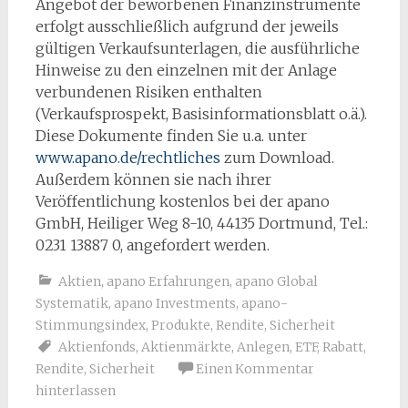
Angebot der beworbenen Finanzinstrumente
erfolgt ausschließlich aufgrund der jeweils
gültigen Verkaufsunterlagen, die ausführliche
Hinweise zu den einzelnen mit der Anlage
verbundenen Risiken enthalten
(Verkaufsprospekt, Basisinformationsblatt o.ä.).
Diese Dokumente finden Sie u.a. unter
www.apano.de/rechtliches
zum Download.
Außerdem können sie nach ihrer
Veröffentlichung kostenlos bei der apano
GmbH, Heiliger Weg 8-10, 44135 Dortmund, Tel.:
0231 13887 0, angefordert werden.
Aktien
,
apano Erfahrungen
,
apano Global
Systematik
,
apano Investments
,
apano-
Stimmungsindex
,
Produkte
,
Rendite
,
Sicherheit
Aktienfonds
,
Aktienmärkte
,
Anlegen
,
ETF
,
Rabatt
,
Rendite
,
Sicherheit
Einen Kommentar
hinterlassen