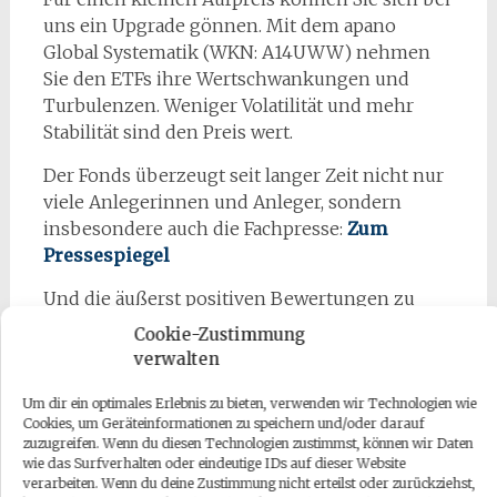
uns ein Upgrade gönnen. Mit dem apano
Global Systematik (WKN: A14UWW) nehmen
Sie den ETFs ihre Wertschwankungen und
Turbulenzen. Weniger Volatilität und mehr
Stabilität sind den Preis wert.
Der Fonds überzeugt seit langer Zeit nicht nur
viele Anlegerinnen und Anleger, sondern
insbesondere auch die Fachpresse:
Zum
Pressespiegel
Und die äußerst positiven Bewertungen zu
diesem
„Aktienfonds für Vorsichtige“
reißen
Cookie-Zustimmung
ebenfalls nicht ab. Ende Juni ist der Fonds mit
verwalten
der
€uro FondsNote 1
bewertet worden und
ganz aktuell führt das renommierte Research-
Um dir ein optimales Erlebnis zu bieten, verwenden wir Technologien wie
Cookies, um Geräteinformationen zu speichern und/oder darauf
und Beratungshaus MMD den Fonds mit
5 von
zuzugreifen. Wenn du diesen Technologien zustimmst, können wir Daten
5 möglichen Sternen
bewertet.
wie das Surfverhalten oder eindeutige IDs auf dieser Website
verarbeiten. Wenn du deine Zustimmung nicht erteilst oder zurückziehst,