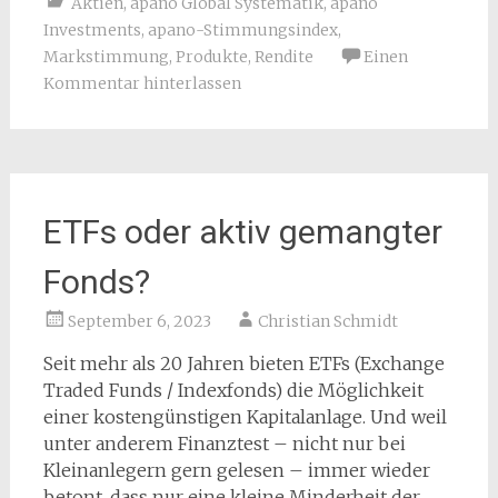
Aktien
,
apano Global Systematik
,
apano
Investments
,
apano-Stimmungsindex
,
Markstimmung
,
Produkte
,
Rendite
Einen
Kommentar hinterlassen
ETFs oder aktiv gemangter
Fonds?
September 6, 2023
Christian Schmidt
Seit mehr als 20 Jahren bieten ETFs (Exchange
Traded Funds / Indexfonds) die Möglichkeit
einer kostengünstigen Kapitalanlage. Und weil
unter anderem Finanztest – nicht nur bei
Kleinanlegern gern gelesen – immer wieder
betont, dass nur eine kleine Minderheit der