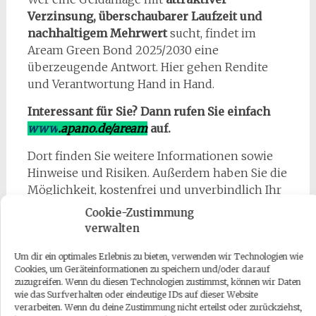
Verzinsung, überschaubarer Laufzeit und
nachhaltigem Mehrwert
sucht, findet im
Aream Green Bond 2025/2030 eine
überzeugende Antwort. Hier gehen Rendite
und Verantwortung Hand in Hand.
Interessant für Sie? Dann rufen Sie einfach
www
.apano.de/aream
auf.
Dort finden Sie weitere Informationen sowie
Hinweise und Risiken. Außerdem haben Sie die
Möglichkeit, kostenfrei und unverbindlich Ihr
Infopaket anzufordern. Eine bequeme
Online-
Cookie-Zustimmung
Zeichnung von zuhause aus
ist ebenfalls
verwalten
möglich.
Um dir ein optimales Erlebnis zu bieten, verwenden wir Technologien wie
Und nicht vergessen:
Nur bei einer Zeichnung
Cookies, um Geräteinformationen zu speichern und/oder darauf
zuzugreifen. Wenn du diesen Technologien zustimmst, können wir Daten
ab 10.000 EUR bis zum 15.12.2025 erhalten Sie
wie das Surfverhalten oder eindeutige IDs auf dieser Website
von apano zusätzlich eine Silbermünze (1
verarbeiten. Wenn du deine Zustimmung nicht erteilst oder zurückziehst,