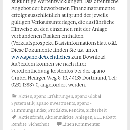
zukünftige Wertentwicklungen. Das öffentliche
Angebot der beworbenen Finanzinstrumente
erfolgt ausschließlich aufgrund der jeweils
gültigen Verkaufsunterlagen, die ausführliche
Hinweise zu den einzelnen mit der Anlage
verbundenen Risiken enthalten
(Verkaufsprospekt, Basisinformationsblatt o.ä.).
Diese Dokumente finden Sie u.a. unter
www.apano.de/rechtliches
zum Download.
Außerdem können sie nach ihrer
Veröffentlichung kostenlos bei der apano
GmbH, Heiliger Weg 8-10, 44135 Dortmund, Tel.:
0231 13887 0, angefordert werden.
Aktien
,
apano Erfahrungen
,
apano Global
Systematik
,
apano Investments
,
apano-
Stimmungsindex
,
Produkte
,
Rendite
,
Sicherheit
Aktienfonds
,
Aktienmärkte
,
Anlegen
,
ETF
,
Rabatt
,
Rendite
,
Sicherheit
Einen Kommentar