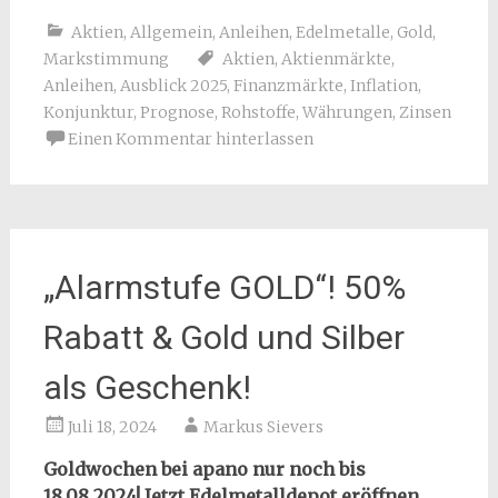
Aktien
,
Allgemein
,
Anleihen
,
Edelmetalle
,
Gold
,
Markstimmung
Aktien
,
Aktienmärkte
,
Anleihen
,
Ausblick 2025
,
Finanzmärkte
,
Inflation
,
Konjunktur
,
Prognose
,
Rohstoffe
,
Währungen
,
Zinsen
Einen Kommentar hinterlassen
„Alarmstufe GOLD“! 50%
Rabatt & Gold und Silber
als Geschenk!
Juli 18, 2024
Markus Sievers
Goldwochen bei apano nur noch bis
18.08.2024!
Jetzt Edelmetalldepot eröffnen