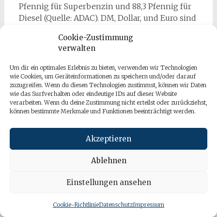
Pfennig für Superbenzin und 88,3 Pfennig für
Diesel (Quelle: ADAC). DM, Dollar, und Euro sind
keine guten Wertaufbewahrungsmittel. Sie
Cookie-Zustimmung
verlieren ständig an Kaufkraft. Also ist auch
verwalten
hier anders denken gefragt. Wer Gold hat, hat
immer Geld! Historisch gesehen hat Gold
Um dir ein optimales Erlebnis zu bieten, verwenden wir Technologien
immer seinen Wert gehalten. Daher kann es
wie Cookies, um Geräteinformationen zu speichern und/oder darauf
zuzugreifen. Wenn du diesen Technologien zustimmst, können wir Daten
sehr sinnvoll sein, sich mit diesem stabilen
wie das Surfverhalten oder eindeutige IDs auf dieser Website
Geld zu bevorraten, statt Papiergeld für den Fall
verarbeiten. Wenn du deine Zustimmung nicht erteilst oder zurückziehst,
der Fälle auf die hohe Kante zu legen. Da liegt
können bestimmte Merkmale und Funktionen beeinträchtigt werden.
es nicht gut.
Akzeptieren
Weil wir Sie auch beim Thema Geld auf andere
Gedanken bringen möchten, haben wir derzeit
Ablehnen
als ganz besonderes Angebot die
Goldsparwochen. Neben allen Einkaufs-,
Einstellungen ansehen
Steuer- und Aufbewahrungsvorteilen
honorieren wir Ihren Auftrag bei Neuabschluss
Cookie-Richtlinie
Datenschutz
Impressum
eines Solit Edelmetalldepots mit einer Sparrate