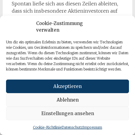
Spontan ließe sich aus diesen Zeilen ableiten,
dass sich insbesondere Aktieninvestoren auf
ein schwungvolles Börsenjahr 2021 freuen
Cookie-Zustimmung
dürfen. Dies ist auch der Konsens der meisten
verwalten
Analystenkommentare, die derzeit publiziert
werden. Insbesondere Asien und den
Um dir ein optimales Erlebnis zu bieten, verwenden wir Technologien
Schwellenländern wird viel zugetraut.
wie Cookies, um Geräteinformationen zu speichern und/oder darauf
zuzugreifen. Wenn du diesen Technologien zustimmst, können wir Daten
Die USA hingegen halten einige Beobachter
wie das Surfverhalten oder eindeutige IDs auf dieser Website
verarbeiten. Wenn du deine Zustimmung nicht erteilst oder zurückziehst,
unter Bewertungsaspekten für reichlich teuer.
können bestimmte Merkmale und Funktionen beeinträchtigt werden.
In Europa wird UK ein gewisses
Nachholpotenzial zugebilligt. Am Rentenmarkt
Akzeptieren
würde eine Entspannung im Thema Covid
bedeuten, dass die relative Attraktivität der
Ablehnen
sicheren Häfen schwindet, weil diese nicht
mehr gebraucht werden. Das hieße, steigende
Einstellungen ansehen
Renditen bei den langen Laufzeiten – die
kurzen werden von den Notenbanken unten
Cookie-Richtlinie
Datenschutz
Impressum
gehalten. Hochrentierliche Titel niedrigerer