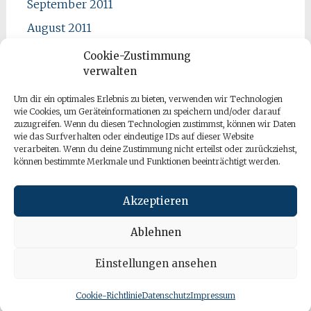
September 2011
August 2011
Juli 2011
Cookie-Zustimmung
verwalten
Juni 2011
Mai 2011
Um dir ein optimales Erlebnis zu bieten, verwenden wir Technologien
wie Cookies, um Geräteinformationen zu speichern und/oder darauf
April 2011
zuzugreifen. Wenn du diesen Technologien zustimmst, können wir Daten
wie das Surfverhalten oder eindeutige IDs auf dieser Website
verarbeiten. Wenn du deine Zustimmung nicht erteilst oder zurückziehst,
können bestimmte Merkmale und Funktionen beeinträchtigt werden.
Akzeptieren
Ablehnen
Einstellungen ansehen
Copyright © 2026
apano bloggt
. All rights reserved. Theme:
Radiate
von ThemeGrill. Powered by
WordPress
.
Cookie-Richtlinie
Datenschutz
Impressum