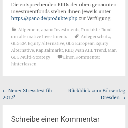
Die entsprechenden KIIDs der oben genannten
Investmentfonds stehen Ihnen jeweils unter
https://apano.de/produkte.php
zur Verfügung.
Allgemein
,
apano Investments
,
Produkte
,
Rund
um alternative Investments
Anlegerschutz
,
GLG EM Equity Alternative
,
GLG European Equity
Alternative
,
Kapitalmarkt
,
KIID
,
Man AHL Trend
,
Man
GLG Multi-Strategy
Einen Kommentar
hinterlassen
Beitragsnavigation
←
Neuer Stresstest für
Rückblick zum Börsentag
2012?
Dresden
→
Schreibe einen Kommentar