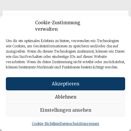
Archiv
Cookie-Zustimmung
verwalten
März 2026
Um dir ein optimales Erlebnis zu bieten, verwenden wir Technologien
Januar 2026
wie Cookies, um Geräteinformationen zu speichern und/oder darauf
zuzugreifen. Wenn du diesen Technologien zustimmst, können wir Daten
Dezember 2025
wie das Surfverhalten oder eindeutige IDs auf dieser Website
September 2025
verarbeiten. Wenn du deine Zustimmung nicht erteilst oder zurückziehst,
können bestimmte Merkmale und Funktionen beeinträchtigt werden.
August 2025
Juli 2025
Akzeptieren
Mai 2025
Ablehnen
März 2025
Einstellungen ansehen
Dezember 2024
Oktober 2024
Cookie-Richtlinie
Datenschutz
Impressum