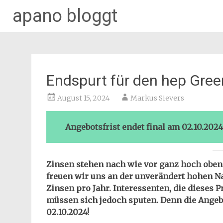
apano bloggt
Zum
Inhalt
springen
Endspurt für den hep Gree
August 15, 2024
Markus Sievers
Angebotsfrist endet final am 02.10.2024
Zinsen stehen nach wie vor ganz hoch oben
freuen wir uns an der unverändert hohen 
Zinsen pro Jahr. Interessenten, die dieses
müssen sich jedoch sputen. Denn die Angeb
02.10.2024!