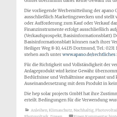
GmbH übernimmt daher keine Gewähr für di
Die vorliegende Werbemitteilung der apano G
ausschließlich Marketingzwecken und stellt
oder Aufforderung zum Kauf oder Verkauf da
Finanzinstrumente erfolgt ausschließlich a
(Verkaufsprospekt, Basisinformationsblatt). 
Basisinformationsblatt können nach ihrer Ve
Heiliger Weg 8-10, 44135 Dortmund, Tel.: 0231 
stehen auch unter
www.apano.de/rechtliches
Für die Richtigkeit und Vollständigkeit der 
Anlageprodukt wird keine Gewähr übernomme
Bedürfnisse und Verhältnisse angepasst und 
Auseinandersetzung mit dem Produkt in keine
Die hep solar projects GmbH hat ihre Zusti
erteilt. Bedingungen für die Verwendung wurd
Anleihen
,
Klimaschutz
,
Nachhaltig
,
Photovolta
Photovoltaik
,
Zinsen
Einen Kommentar hint