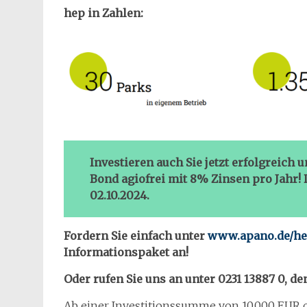
hep in Zahlen:
Investieren auch Sie jetzt erfolgreich
Bond agiofrei mit 8% Zinsen pro Jahr! 
02.10.2024.
Fordern Sie einfach unter
www.ap
ano.de/h
Informationspaket an!
Oder rufen Sie uns an unter 0231 13887 0, 
Ab einer Investitionssumme von 10.000 EUR o