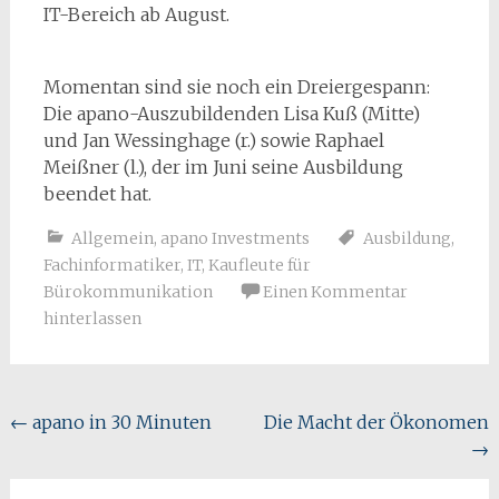
IT-Bereich ab August.
Momentan sind sie noch ein Dreiergespann:
Die apano-Auszubildenden Lisa Kuß (Mitte)
und Jan Wessinghage (r.) sowie Raphael
Meißner (l.), der im Juni seine Ausbildung
beendet hat.
Allgemein
,
apano Investments
Ausbildung
,
Fachinformatiker
,
IT
,
Kaufleute für
Bürokommunikation
Einen Kommentar
hinterlassen
Beitragsnavigation
←
apano in 30 Minuten
Die Macht der Ökonomen
→