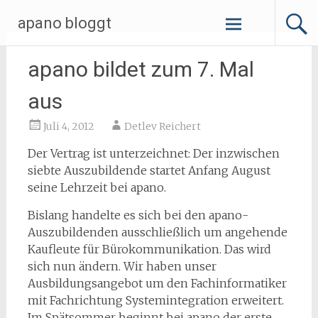
Zum
apano bloggt
Inhalt
springen
apano bildet zum 7. Mal
aus
Juli 4, 2012
Detlev Reichert
Der Vertrag ist unterzeichnet: Der inzwischen
siebte Auszubildende startet Anfang August
seine Lehrzeit bei apano.
Bislang handelte es sich bei den apano-
Auszubildenden ausschließlich um angehende
Kaufleute für Bürokommunikation. Das wird
sich nun ändern. Wir haben unser
Ausbildungsangebot um den Fachinformatiker
mit Fachrichtung Systemintegration erweitert.
Im Spätsommer beginnt bei apano der erste