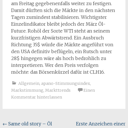
am Freitag gegebenenfalls weiter zu festigen.
Damit dürften sich die Märkte in den nächsten
Tagen zumindest stabilisieren. Wichtigster
Einzelindikator bleibt jedoch der März Öl-
Future. Rohöl der Sorte WTI steht an seinem
kurzfristigen Abwärtstrend. Ein Ausbruch
Richtung 35$ würde die Märkte angeführt von
den USA definitiv beflügeln, ein Rutsch unter
28$ hingegen wäre als hoch bedrohlich zu
interpretieren. Wer den Preis verfolgen
möchte: das Börsenkürzel dafür ist CLH16.
Allgemein
,
apano-Stimmungsindex
,
Markstimmung
,
Markttrends
Einen
Kommentar hinterlassen
Beitragsnavigation
←
Same old story – Öl
Erste Anzeichen einer