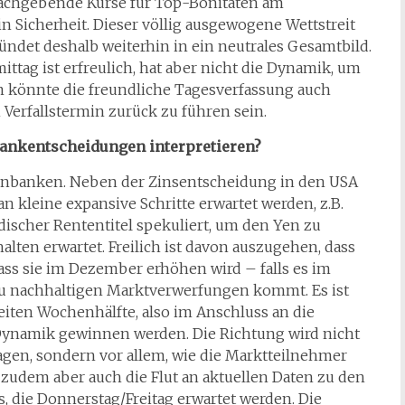
 nachgebende Kurse für Top-Bonitäten am
n Sicherheit. Dieser völlig ausgewogene Wettstreit
ndet deshalb weiterhin in ein neutrales Gesamtbild.
ttag ist erfreulich, hat aber nicht die Dynamik, um
m könnte die freundliche Tagesverfassung auch
Verfallstermin zurück zu führen sein.
ankentscheidungen interpretieren?
enbanken. Neben der Zinsentscheidung in den USA
n kleine expansive Schritte erwartet werden, z.B.
scher Rententitel spekuliert, um den Yen zu
lten erwartet. Freilich ist davon auszugehen, dass
ass sie im Dezember erhöhen wird – falls es im
zu nachhaltigen Marktverwerfungen kommt. Es ist
eiten Wochenhälfte, also im Anschluss an die
Dynamik gewinnen werden. Die Richtung wird nicht
gen, sondern vor allem, wie die Marktteilnehmer
d zudem aber auch die Flut an aktuellen Daten zu den
 die Donnerstag/Freitag erwartet werden. Die