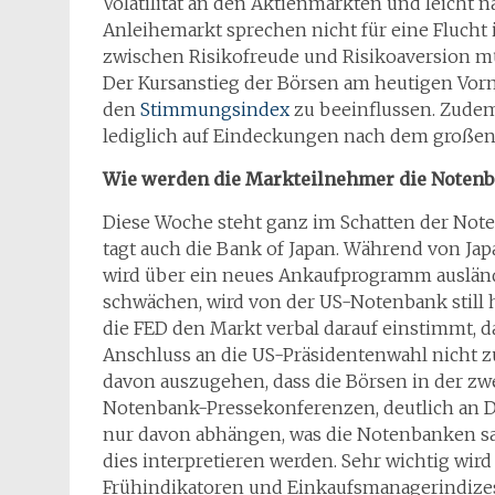
Volatilität an den Aktienmärkten und leicht
Anleihemarkt sprechen nicht für eine Flucht i
zwischen Risikofreude und Risikoaversion mü
Der Kursanstieg der Börsen am heutigen Vormi
den
Stimmungsindex
zu beeinflussen. Zude
lediglich auf Eindeckungen nach dem großen 
Wie werden die Markteilnehmer die Notenb
Diese Woche steht ganz im Schatten der Not
tagt auch die Bank of Japan. Während von Japa
wird über ein neues Ankaufprogramm ausländi
schwächen, wird von der US-Notenbank still ha
die FED den Markt verbal darauf einstimmt, d
Anschluss an die US-Präsidentenwahl nicht 
davon auszugehen, dass die Börsen in der zw
Notenbank-Pressekonferenzen, deutlich an 
nur davon abhängen, was die Notenbanken sa
dies interpretieren werden. Sehr wichtig wir
Frühindikatoren und Einkaufsmanagerindizes,