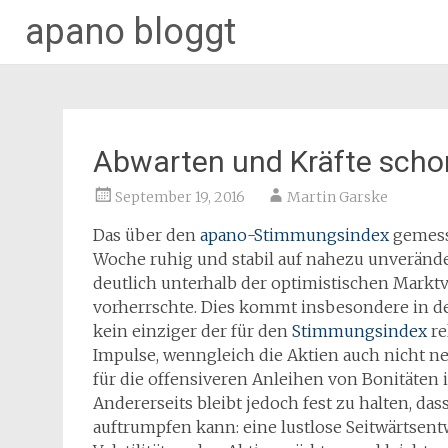
apano bloggt
Zum
Inhalt
springen
Abwarten und Kräfte scho
September 19, 2016
Martin Garske
Das über den
apano-Stimmungsindex
gemesse
Woche ruhig und stabil auf nahezu unveränder
deutlich unterhalb der optimistischen Mark
vorherrschte. Dies kommt insbesondere in 
kein einziger der für den
Stimmungsindex
re
Impulse, wenngleich die Aktien auch nicht ne
für die offensiveren Anleihen von Bonitäten
Andererseits bleibt jedoch fest zu halten, da
auftrumpfen kann: eine lustlose Seitwärtsen