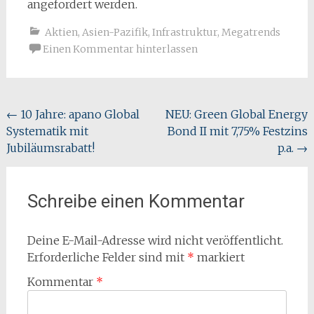
angefordert werden.
Aktien
,
Asien-Pazifik
,
Infrastruktur
,
Megatrends
Einen Kommentar hinterlassen
Beitragsnavigation
←
10 Jahre: apano Global
NEU: Green Global Energy
Systematik mit
Bond II mit 7,75% Festzins
Jubiläumsrabatt!
p.a.
→
Schreibe einen Kommentar
Deine E-Mail-Adresse wird nicht veröffentlicht.
Erforderliche Felder sind mit
*
markiert
Kommentar
*