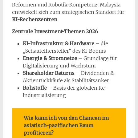
Reformen und Robotik-Kompetenz, Malaysia
entwickelt sich zum strategischen Standort für
KI-Rechenzentren
.
Zentrale Investment-Themen 2026
KI-Infrastruktur & Hardware
– die
„Schaufelhersteller“ des KI-Booms
Energie & Stromnetze
– Grundlage für
Digitalisierung und Wachstum
Shareholder Returns
– Dividenden &
Aktienrückkäufe als Stabilitätsanker
Rohstoffe
– Basis der globalen Re-
Industrialisierung
Wie kann ich von den Chancen im
asiatisch-pazifischen Raum
profitieren?