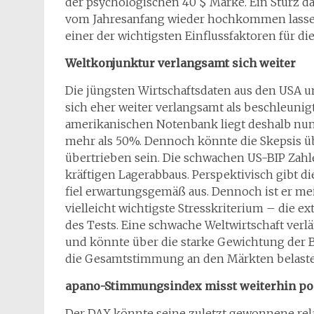
der psychologischen 40 $ Marke. Ein Sturz 
vom Jahresanfang wieder hochkommen lassen. 
einer der wichtigsten Einflussfaktoren für di
Weltkonjunktur verlangsamt sich weiter
Die jüngsten Wirtschaftsdaten aus den USA un
sich eher weiter verlangsamt als beschleunig
amerikanischen Notenbank liegt deshalb nun 
mehr als 50%. Dennoch könnte die Skepsis ü
übertrieben sein. Die schwachen US-BIP Zahle
kräftigen Lagerabbaus. Perspektivisch gibt d
fiel erwartungsgemäß aus. Dennoch ist er me
vielleicht wichtigste Stresskriterium – die e
des Tests. Eine schwache Weltwirtschaft verl
und könnte über die starke Gewichtung der 
die Gesamtstimmung an den Märkten belaste
apano-Stimmungsindex misst weiterhin po
Der DAX könnte seine zuletzt gewonnene rela