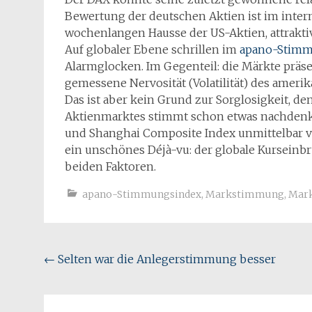
Bewertung der deutschen Aktien ist im intern
wochenlangen Hausse der US-Aktien, attrakti
Auf globaler Ebene schrillen im
apano-Stimm
Alarmglocken. Im Gegenteil: die Märkte präse
gemessene Nervosität (Volatilität) des ameri
Das ist aber kein Grund zur Sorglosigkeit, d
Aktienmarktes stimmt schon etwas nachdenkli
und Shanghai Composite Index unmittelbar vo
ein unschönes Déjà-vu: der globale Kurseinbr
beiden Faktoren.
apano-Stimmungsindex
,
Markstimmung
,
Mark
Beitragsnavigation
←
Selten war die Anlegerstimmung besser