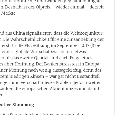
darunter könnte die überwunden geglaubten Ängste
Deshalb ist der Ölpreis – wieder einmal – derzeit
e Märkte.
d aus China signalisieren, dass die Weltkonjunktur
t. Die Wahrscheinlichkeit für eine Zinsanhebung der
erst für die FED-Sitzung im September 2017 (!) bei
ber das globale Wirtschaftswachstum etwas
n für das zweite Quartal sind auch Folge eines
ies eher Hoffnung. Der Bankenstresstest in Europa
iner Meinung nach wenig aussagekräftig, denn das
xtrem niedrigen Zinsen – war gar nicht Bestandteil
ängert und verschärft dieses Problem jedoch weiter
Banken die europäischen Aktienindizes und damit
n.
sitive Stimmung
tive Stärke durchaus fortsetzen, denn die