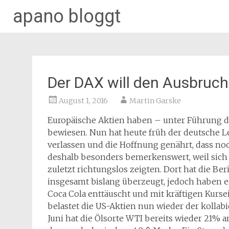
apano bloggt
Zum
Inhalt
springen
Der DAX will den Ausbruc
August 1, 2016
Martin Garske
Europäische Aktien haben – unter Führung de
bewiesen. Nun hat heute früh der deutsche L
verlassen und die Hoffnung genährt, dass noch 
deshalb besonders bemerkenswert, weil sich
zuletzt richtungslos zeigten. Dort hat die Be
insgesamt bislang überzeugt, jedoch haben 
Coca Cola enttäuscht und mit kräftigen Kurse
belastet die US-Aktien nun wieder der kolla
Juni hat die Ölsorte WTI bereits wieder 21% a