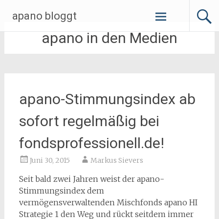
Zum
apano bloggt
Inhalt
springen
apano in den Medien
apano-Stimmungsindex ab
sofort regelmäßig bei
fondsprofessionell.de!
Juni 30, 2015
Markus Sievers
Seit bald zwei Jahren weist der apano-
Stimmungsindex dem
vermögensverwaltenden Mischfonds apano HI
Strategie 1 den Weg und rückt seitdem immer