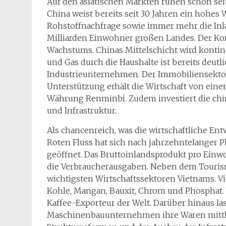
Auf den asiatischen Märkten ruhen schon seit
China weist bereits seit 30 Jahren ein hohes
Rohstoffnachfrage sowie immer mehr die Inl
Milliarden Einwohner großen Landes. Der Kon
Wachstums. Chinas Mittelschicht wird kontin
und Gas durch die Haushalte ist bereits deut
Industrieunternehmen. Der Immobiliensektor
Unterstützung erhält die Wirtschaft von ein
Währung Renminbi. Zudem investiert die chi
und Infrastruktur.
Als chancenreich, was die wirtschaftliche Ent
Roten Fluss hat sich nach jahrzehntelanger P
geöffnet. Das Bruttoinlandsprodukt pro Einwo
die Verbraucherausgaben. Neben dem Tourism
wichtigsten Wirtschaftssektoren Vietnams. 
Kohle, Mangan, Bauxit, Chrom und Phosphat.
Kaffee-Exporteur der Welt. Darüber hinaus las
Maschinenbauunternehmen ihre Waren mittle