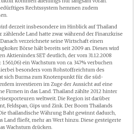
truktur kommen allerdings nur langsam voran.
mbedürftiges Rechtssystem hemmen zudem
hen.
rd derzeit insbesondere im Hinblick auf Thailand
r zählende Land hatte zwar während der Finanzkrise
Danach verzeichnete seine Wirtschaft einen
koker Börse hält bereits seit 2009 an. Dieses wird
n Aktienindex SET deutlich, der vom 31.12.2008
rt: 1.561,06) ein Wachstum von ca. 347% verbuchen
t hierbei besonders vom Rohstoffreichtum des
at sich Burma zum Knotenpunkt für die süd-
ßerdem investieren im Zuge der Aussicht auf eine
e Firmen in das Land. Thailand zählte 2012 hinter
sexporteuren weltweit. Die Region ist darüber
t, Feldspan, Gips und Zink. Der Boom Thailands
n: Die thailandische Währung Baht gewinnt dadurch,
 Land fließt, mehr an Wert hinzu. Diese gesteigerte
 das Wachstum drücken.