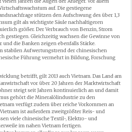
 vielen Jahren die Augen der Anleger. Vor allem
 Wirtschaftswachstum auf. Die gestiegene
andsnachfrage stützen den Aufschwung des über 1,3
sum gilt als wichtigste Säule nachhaltigeren
uierlich größer. Der Verbrauch von Benzin, Strom
lich gestiegen. Gleichzeitig wachsen die Gewinne von
 und die Banken zeigen ebenfalls Stärke.
em stabilen Aufwertungstrend der chinesischen
nesische Führung vermehrt in Bildung, Forschung
wicklung betrifft, gilt 2013 auch Vietnam. Das Land am
lanwirtschaft vor über 20 Jahren der Marktwirtschaft
hner steigt seit Jahren kontinuierlich an und damit
us gehört die Mineralölindustrie zu den
Vietnam verfügt zudem über reiche Vorkommen an
 Vietnam ist außerdem zweitgrößter Reis- und
sen viele chinesische Textil-, Elektro- und
rweile im nahen Vietnam fertigen.