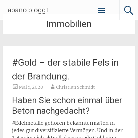
Zum
apano bloggt
Inhalt
springen
Immobilien
#Gold – der stabile Fels in
der Brandung.
Mai 5, 2020
Christian Schmidt
Haben Sie schon einmal über
Beton nachgedacht?
#Edelmetalle gehören bekanntermaßen in
jedes gut diversifizierte Vermögen. Und in der
Tat zeigt sich aktuell, dass gerade Gold eine