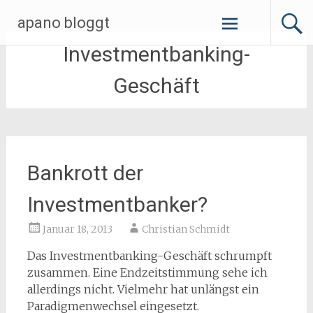
Zum
apano bloggt
Inhalt
springen
Investmentbanking-
Geschäft
Bankrott der
Investmentbanker?
Januar 18, 2013
Christian Schmidt
Das Investmentbanking-Geschäft schrumpft
zusammen. Eine Endzeitstimmung sehe ich
allerdings nicht. Vielmehr hat unlängst ein
Paradigmenwechsel eingesetzt.