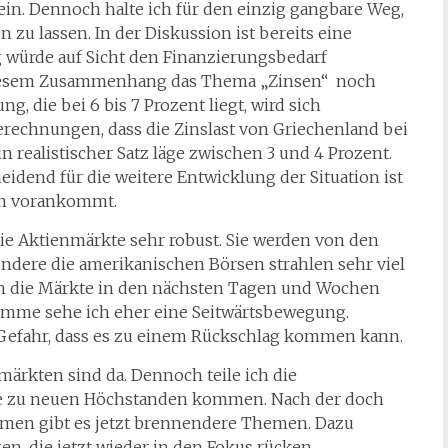
ein. Dennoch halte ich für den einzig gangbare Weg,
u lassen. In der Diskussion ist bereits eine
ag würde auf Sicht den Finanzierungsbedarf
n diesem Zusammenhang das Thema „Zinsen“ noch
ng, die bei 6 bis 7 Prozent liegt, wird sich
erechnungen, dass die Zinslast von Griechenland bei
n realistischer Satz läge zwischen 3 und 4 Prozent.
heidend für die weitere Entwicklung der Situation ist
en vorankommt.
ie Aktienmärkte sehr robust. Sie werden von den
ondere die amerikanischen Börsen strahlen sehr viel
ich die Märkte in den nächsten Tagen und Wochen
Summe sehe ich eher eine Seitwärtsbewegung.
 Gefahr, dass es zu einem Rückschlag kommen kann.
rkten sind da. Dennoch teile ich die
kte zu neuen Höchstanden kommen. Nach der doch
hmen gibt es jetzt brennendere Themen. Dazu
n, die jetzt wieder in den Fokus rücken.