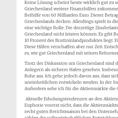
Keine Lösung scheint heute wirklich gut zu s
Griechenland weitere Finanzhilfen zukommen z
Beihilfe von 60 Milliarden Euro. Dieser Betr
Griechenlands decken. Allerdings spielt i
eine wichtige Rolle. Die derzeitige Zinsbelastu
Griechenland nicht leisten können. Es gibt B
10 Prozent des Bruttoinlandproduktes liegt. Ei
Diese Hilfen verschaffen aber nur Zeit. Entsc
es, wie gut Griechenland mit seinen Reform
Trotz der Diskussion um Griechenland sind d
Anlegern als sicherer Hafen gesehen. Insbes
Ruhe aus. Ich gehe jedoch davon aus, dass s
uneinheitlichen entwickeln werden. In der 
Außerdem sehe ich für die Aktienmärkte die
Aktuelle Erholungstendenzen an den Aktienmä
Euphorie vorerst nicht, dass die Aktienmär
recht guten Berichtssaison bei den Unterne
zählen die volkswirtschaftlichen Entwicklunge