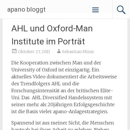
Zum
apano bloggt
Inhalt
springen
AHL und Oxford-Man
Institute im Porträt
Oktober 27, 2011
Sebastian Münz
Die Kooperation zwischen Man und der
University of Oxford ist einzigartig. Ein
aktuelles Video dokumentiert die Arbeitsweise
des Trendfolgers AHL und die
Forschungsintensität an der britischen Elite-
Uni. Das AHL Diversified Handelssystem mit
seiner mehr als 20jährigen Erfolgsgeschichte
ist die Basis vieler apano-Anlagestrategien.
Spannend ist aus meiner Sicht, die Menschen
hautnah bei ihrer Arbeit zu erleben. Neben