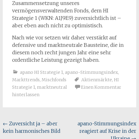
Zusammensetzung unseres
vermögensverwaltenden Fonds, dem HI
Strategie 1 (WKN: A1J9E9) zuversichtlich ist –
aber eben auch nicht zu optimistisch.
Nach wie vor setzen wir daher verstärkt auf
defensive und marktneutrale Bausteine, die in
diesem noch recht jungen Jahr eine sehr
ordentliche Leistung gezeigt haben.
apano HI Strategie 1
,
apano-Stimmungsindex
,
Markttrends
,
Mischfonds
Aktienmärkte
,
HI
Strategie 1
,
marktneutral
Einen Kommentar
hinterlassen
Beitragsnavigation
←
Zuversicht ja – aber
apano-Stimmungsindex
kein harmonisches Bild
reagiert auf Krise in der
Ukraine
→