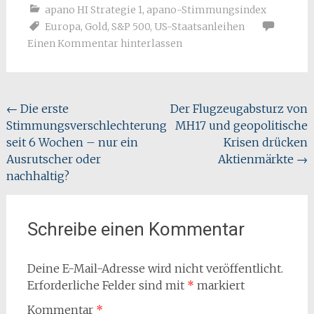
apano HI Strategie 1
,
apano-Stimmungsindex
Europa
,
Gold
,
S&P 500
,
US-Staatsanleihen
Einen Kommentar hinterlassen
Beitragsnavigation
←
Die erste
Der Flugzeugabsturz von
Stimmungsverschlechterung
MH17 und geopolitische
seit 6 Wochen – nur ein
Krisen drücken
Ausrutscher oder
Aktienmärkte
→
nachhaltig?
Schreibe einen Kommentar
Deine E-Mail-Adresse wird nicht veröffentlicht.
Erforderliche Felder sind mit
*
markiert
Kommentar
*