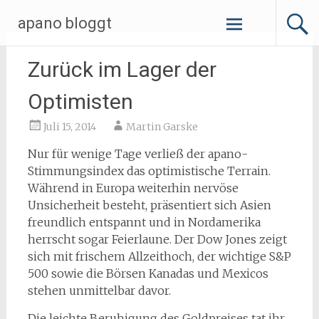
Zum
apano bloggt
Inhalt
springen
Zurück im Lager der
Optimisten
Juli 15, 2014
Martin Garske
Nur für wenige Tage verließ der apano-
Stimmungsindex das optimistische Terrain.
Während in Europa weiterhin nervöse
Unsicherheit besteht, präsentiert sich Asien
freundlich entspannt und in Nordamerika
herrscht sogar Feierlaune. Der Dow Jones zeigt
sich mit frischem Allzeithoch, der wichtige S&P
500 sowie die Börsen Kanadas und Mexicos
stehen unmittelbar davor.
Die leichte Beruhigung des Goldpreises tat ihr