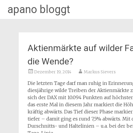
apano bloggt
Zum
Inhalt
springen
Aktienmärkte auf wilder F
die Wende?
Dezember 19, 2014
Markus Sievers
Die letzten Tage darf man ruhig in Erinnerun
diesjährige wilde Treiben der Aktienmärkte 
sich der DAX mit 10.094 Punkten auf höchst
das erste Mal in diesem Jahr markiert die Hö
kräftig abwärts. Das Tief dieser Phase markie
tiefer – damit ging es rund 7,5% abwärts. Mi
Durschnitts- und Haltelinien – u.a. bei der b