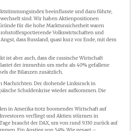
arktstimmungsindex beeinflusste und dazu führte,
wechselt sind. Wir haben Aktienpositionen
e Gründe für die hohe Marktunsicherheit waren
r rohstoffexportierende Volkswirtschaften und
ngst, dass Russland, quasi kurz vor Ende, mit dem
kt ist aber auch, dass die russische Wirtschaft
elastet der immerhin um mehr als 40% gefallene
els die Bilanzen zusätzlich.
Nachrichten. Der drohende Linksruck in
opäische Schuldenkrise wieder aufkommen. Die
ollen in Amerika trotz boomender Wirtschaft auf
 Investoren verfliegt und Aktien stürmen in
Tage braucht der DAX, um von rund 9.330 zurück auf
mmen. Ein Anstieg von 5,4%. Wie gesagt –