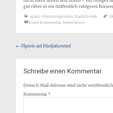
nicht mehr sehen und hören – ein ruhiges 
gut rüber in ein hoffentlich ruhigeres Börsen
apano-Stimmungsindex
,
Markttrends
A
Einen Kommentar hinterlassen
Beitragsnavigation
←
Ölpreis auf Fünfjahrestief
Schreibe einen Kommentar
Deine E-Mail-Adresse wird nicht veröffentlich
Kommentar
*