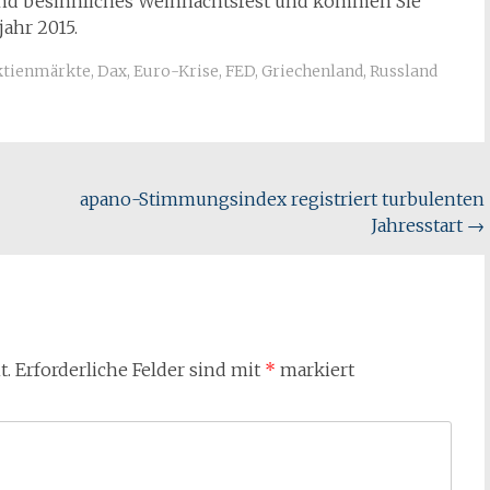
und besinnliches Weihnachtsfest und kommen Sie
jahr 2015.
ktienmärkte
,
Dax
,
Euro-Krise
,
FED
,
Griechenland
,
Russland
apano-Stimmungsindex registriert turbulenten
Jahresstart
→
t.
Erforderliche Felder sind mit
*
markiert