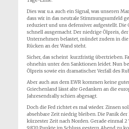
Tage-Linie.
Dies war u.a. auch ein Signal, was unseren M
dass wir in das neutrale Stimmungsumfeld ge
reduziert und uns defensiver aufgestellt. Di
schnell ausgemacht. Der niedrige Ölpreis, de
Unternehmen belastet, mündet zudem in die A
Rücken an der Wand steht.
Sicher, das scheint kurzfristig übertrieben. Fa
ohnehin unter den Sanktionen leidet. Nun b
Ölpreis sowie ein dramatischer Verfall des Rub
Aber auch aus dem EWR kommen keine guten 
Griechenland lässt alte Gedanken an die eur
Jahresendrally schien abgesagt.
Doch die Fed richtet es mal wieder. Zinsen s
absehbare Zeit niedrig bleiben. Die Panik der
kürzester Zeit nach Norden. Gerade einmal 2 
9.870 Punkte im Schluss gestern Abend zu ko