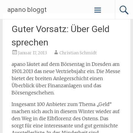
Zum
apano bloggt
Inhalt
springen
Guter Vorsatz: Über Geld
sprechen
Januar 17, 2013
Christian Schmidt
apano läutet auf dem Börsentag in Dresden am
19.01.2013 das neue Vertriebsjahr ein. Die Messe
bietet der breiten Anlegerschicht einen
Überblick über Finanzanlagen und das
Börsengeschehen.
Insgesamt 100 Anbieter zum Thema „Geld“
machen sich auch in diesem Winter wieder auf
den Weg in die Elbflorenz des Ostens. Das
sorgt für eine interessante und gut gemischte
Ausstellerliste. In der Minderheit sind