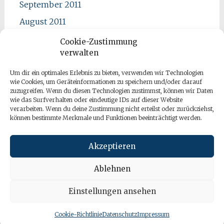
September 2011
August 2011
Juli 2011
Cookie-Zustimmung
verwalten
Juni 2011
Mai 2011
Um dir ein optimales Erlebnis zu bieten, verwenden wir Technologien
wie Cookies, um Geräteinformationen zu speichern und/oder darauf
April 2011
zuzugreifen. Wenn du diesen Technologien zustimmst, können wir Daten
wie das Surfverhalten oder eindeutige IDs auf dieser Website
verarbeiten. Wenn du deine Zustimmung nicht erteilst oder zurückziehst,
können bestimmte Merkmale und Funktionen beeinträchtigt werden.
Akzeptieren
Ablehnen
Einstellungen ansehen
Copyright © 2026
apano bloggt
. All rights reserved. Theme:
Radiate
von ThemeGrill. Powered by
WordPress
.
Cookie-Richtlinie
Datenschutz
Impressum