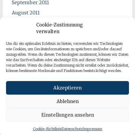
September 2011
August 2011
Juli 2011
Cookie-Zustimmung
verwalten
Juni 2011
Mai 2011
Um dir ein optimales Erlebnis zu bieten, verwenden wir Technologien
wie Cookies, um Geräteinformationen zu speichern und/oder darauf
April 2011
zuzugreifen. Wenn du diesen Technologien zustimmst, können wir Daten
wie das Surfverhalten oder eindeutige IDs auf dieser Website
verarbeiten. Wenn du deine Zustimmung nicht erteilst oder zurückziehst,
können bestimmte Merkmale und Funktionen beeinträchtigt werden.
Akzeptieren
Ablehnen
Einstellungen ansehen
Copyright © 2026
apano bloggt
. All rights reserved. Theme:
Radiate
von ThemeGrill. Powered by
WordPress
.
Cookie-Richtlinie
Datenschutz
Impressum