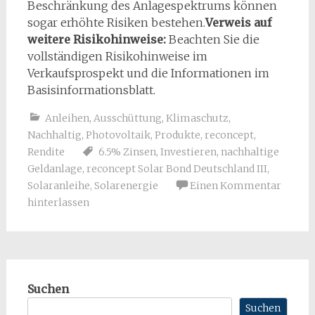
Beschränkung des Anlagespektrums können
sogar erhöhte Risiken bestehen.
Verweis auf
weitere Risikohinweise:
Beachten Sie die
vollständigen Risikohinweise im
Verkaufsprospekt und die Informationen im
Basisinformationsblatt.
Anleihen
,
Ausschüttung
,
Klimaschutz
,
Nachhaltig
,
Photovoltaik
,
Produkte
,
reconcept
,
Rendite
6.5% Zinsen
,
Investieren
,
nachhaltige
Geldanlage
,
reconcept Solar Bond Deutschland III
,
Solaranleihe
,
Solarenergie
Einen Kommentar
hinterlassen
Suchen
Suchen