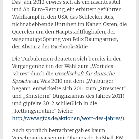
Das Jahr 2012 erwies sich als ein rasantes Auf
und Ab: Euro-Rettung, ein erbittert geführter
Wahlkampf in den USA, das Schlecker-Aus,
nicht abebbende Unruhen im Nahen Osten, die
Querelen um den Hauptstadtflughafen, der
wagemutige Sprung von Felix Baumgartner,
der Absturz der Facebook-Aktie.
Die Turbulenzen deuteten sich bereits in der
Vergangenheit in der Wahl zum „Wort des
Jahres“ durch die
Gesellschaft für deutsche
Sprache
an. Was 2010 mit dem „Wutbürger“
begann, entwickelte sich 2011 zum „Stresstest“
und „Shitstorm“ (Anglizismus des Jahres 2011)
und gipfelte 2012 schließlich in die
„Rettungsroutine“ (siehe:
http://www.gfds.de/aktionen/wort-des-jahres/
).
Auch sportlich betrachtet gab es kaum
Verschnaufpausen mit Olympiade, Fußball-EM