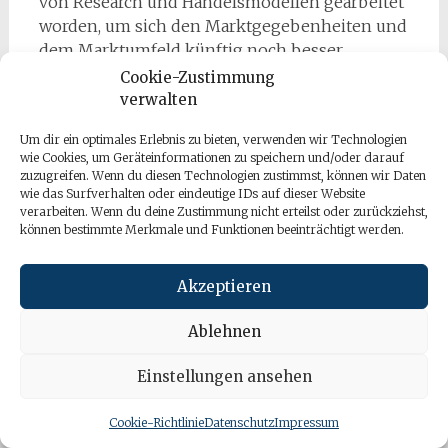
von Research und Handelsmodellen gearbeitet
worden, um sich den Marktgegebenheiten und
dem Marktumfeld künftig noch besser
anpassen zu können und um Trends
Cookie-Zustimmung
aufzuspüren, wo immer sie sich bieten. Das
verwalten
Anpassen der Handelsgeschwindigkeit von
Um dir ein optimales Erlebnis zu bieten, verwenden wir Technologien
AHL ermögliche es zudem, auch kurzfristige
wie Cookies, um Geräteinformationen zu speichern und/oder darauf
Stimmungsumschwünge an den Märkten zu
zuzugreifen. Wenn du diesen Technologien zustimmst, können wir Daten
erfassen.
wie das Surfverhalten oder eindeutige IDs auf dieser Website
verarbeiten. Wenn du deine Zustimmung nicht erteilst oder zurückziehst,
können bestimmte Merkmale und Funktionen beeinträchtigt werden.
Da AHL in 2013 mit der umfassendsten
Marktreichweite und größten Modellvielfalt in
seiner Geschichte startet, ist Tim Wong
Akzeptieren
optimistisch, dass AHL im neuen Jahr bessere
Renditen generieren kann.
Ablehnen
Ebenso verhält sich die Einschätzung von GLG:
Einstellungen ansehen
Obwohl 2012 auch für das Investmentteam von
GLG eine Herausforderung darstellte, setzt GLG
Cookie-Richtlinie
Datenschutz
Impressum
nach all den finanzpolitischen Turbulenzen auf