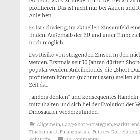
Portfolio aktiv zu steuern und bei Bedarf zu
profitieren. Das ist nicht nur bei Aktien und 
Anleihen.
Es ist schwierig, im aktuellen Zinsumfeld ei
finden. Außerhalb der EU und unter Einbezi
noch möglich.
Das Risiko von steigenden Zinsen in den näc
werden. Erstmals seit 30 Jahren dürften Sho
populär werden. Anleihefonds, die „Short-Du
profitieren können (nicht müssen), stellen 
Zeit dar.
„anders denken“ und konsequentes Handeln i
mitzuhalten und sich bei der Evolution der V
Dinosaurier wiederzufinden.
Allgemein
,
Long-Short-Strategien
,
Markttrend
Finanzmarkt
,
Finanzmärkte
,
Futures
,
Korrelation
,
Rohstoffe
Ein Kommentar