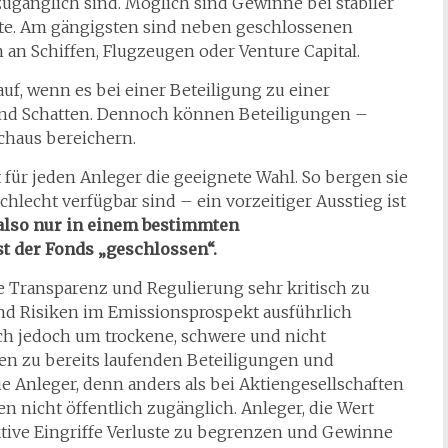
gänglich sind. Möglich sind Gewinne bei stabiler
ste. Am gängigsten sind neben geschlossenen
an Schiffen, Flugzeugen oder Venture Capital.
uf, wenn es bei einer Beteiligung zu einer
 und Schatten. Dennoch können Beteiligungen –
rchaus bereichern.
für jeden Anleger die geeignete Wahl. So bergen sie
schlecht verfügbar sind – ein vorzeitiger Ausstieg ist
also nur in einem bestimmten
st der Fonds „geschlossen“.
e Transparenz und Regulierung sehr kritisch zu
und Risiken im Emissionsprospekt ausführlich
ch jedoch um trockene, schwere und nicht
en zu bereits laufenden Beteiligungen und
Anleger, denn anders als bei Aktiengesellschaften
 nicht öffentlich zugänglich. Anleger, die Wert
aktive Eingriffe Verluste zu begrenzen und Gewinne