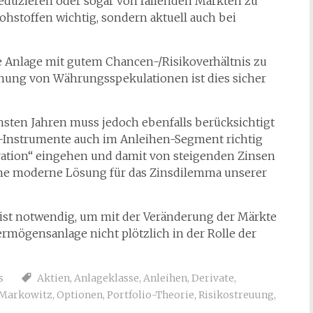
 reduzieren oder sogar von fallenden Märkten zu
Rohstoffen wichtig, sondern aktuell auch bei
ne Anlage mit gutem Chancen-/Risikoverhältnis zu
ehung von Währungsspekulationen ist dies sicher
hsten Jahren muss jedoch ebenfalls berücksichtigt
rt-Instrumente auch im Anleihen-Segment richtig
ration“ eingehen und damit von steigenden Zinsen
eine moderne Lösung für das Zinsdilemma unserer
st notwendig, um mit der Veränderung der Märkte
ermögensanlage nicht plötzlich in der Rolle der
s
Aktien
,
Anlageklasse
,
Anleihen
,
Derivate
,
Markowitz
,
Optionen
,
Portfolio-Theorie
,
Risikostreuung
,