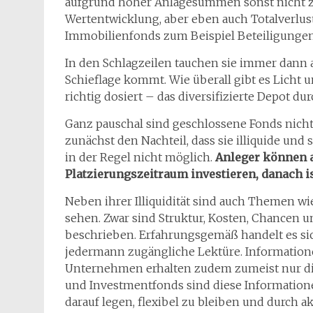
aufgrund hoher Anlagesummen sonst nicht zu
Wertentwicklung, aber eben auch Totalverlu
Immobilienfonds zum Beispiel Beteiligungen 
In den Schlagzeilen tauchen sie immer dann a
Schieflage kommt. Wie überall gibt es Licht
richtig dosiert – das diversifizierte Depot du
Ganz pauschal sind geschlossene Fonds nicht 
zunächst den Nachteil, dass sie illiquide und 
in der Regel nicht möglich.
Anleger können 
Platzierungszeitraum investieren, danach i
Neben ihrer Illiquidität sind auch Themen wi
sehen. Zwar sind Struktur, Kosten, Chancen 
beschrieben. Erfahrungsgemäß handelt es si
jedermann zugängliche Lektüre. Information
Unternehmen erhalten zudem zumeist nur die 
und Investmentfonds sind diese Informationen
darauf legen, flexibel zu bleiben und durch 