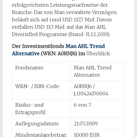
erfolgreichsten Leistungsnachweise der
Branche. Das von Man verwaltete Vermögen
beläuft sich auf rund USD 117,7 Mrd. Davon
entfallen USD 33,7 Mrd. auf das Man AHL
Diversified Programme (Stand: 31.12.2019).
Der Investmentfonds
Man AHL Trend
Alternative
(WKN: A0RNJ6) im
Überblick:
Fondsname:
Man AHL Trend
Alternative
WKN- / ISIN-Code:
A0RNJ6 /
LU0424370004
Risiko- und
6 von 7
Ertragsprofil:
Auflegungsdatum:
21.07.2009
Mindestanlagebetrag:
10.000 EUR