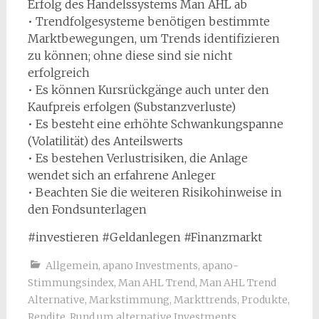
Erfolg des Handelssystems Man AHL ab
• Trendfolgesysteme benötigen bestimmte
Marktbewegungen, um Trends identifizieren
zu können; ohne diese sind sie nicht
erfolgreich
• Es können Kursrückgänge auch unter den
Kaufpreis erfolgen (Substanzverluste)
• Es besteht eine erhöhte Schwankungspanne
(Volatilität) des Anteilswerts
• Es bestehen Verlustrisiken, die Anlage
wendet sich an erfahrene Anleger
• Beachten Sie die weiteren Risikohinweise in
den Fondsunterlagen
#investieren #Geldanlegen #Finanzmarkt
Allgemein
,
apano Investments
,
apano-
Stimmungsindex
,
Man AHL Trend
,
Man AHL Trend
Alternative
,
Markstimmung
,
Markttrends
,
Produkte
,
Rendite
,
Rund um alternative Investments
,