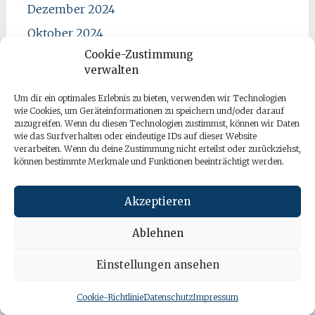
Dezember 2024
Oktober 2024
Cookie-Zustimmung
August 2024
verwalten
Juli 2024
Um dir ein optimales Erlebnis zu bieten, verwenden wir Technologien
Juni 2024
wie Cookies, um Geräteinformationen zu speichern und/oder darauf
zuzugreifen. Wenn du diesen Technologien zustimmst, können wir Daten
Mai 2024
wie das Surfverhalten oder eindeutige IDs auf dieser Website
verarbeiten. Wenn du deine Zustimmung nicht erteilst oder zurückziehst,
März 2024
können bestimmte Merkmale und Funktionen beeinträchtigt werden.
Februar 2024
Januar 2024
Akzeptieren
November 2023
Ablehnen
Oktober 2023
Einstellungen ansehen
September 2023
Juni 2023
Cookie-Richtlinie
Datenschutz
Impressum