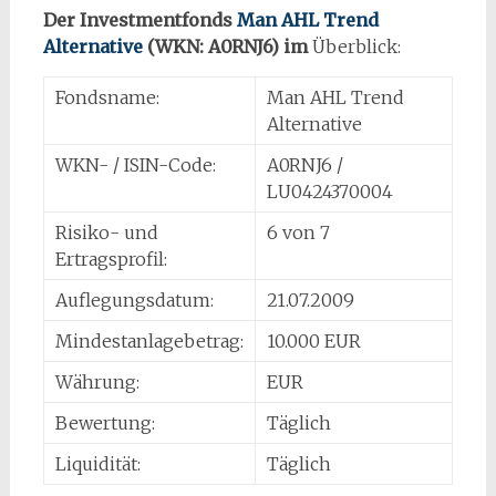
Der Investmentfonds
Man AHL Trend
Alternative
(WKN: A0RNJ6) im
Überblick:
Fondsname:
Man AHL Trend
Alternative
WKN- / ISIN-Code:
A0RNJ6 /
LU0424370004
Risiko- und
6 von 7
Ertragsprofil:
Auflegungsdatum:
21.07.2009
Mindestanlagebetrag:
10.000 EUR
Währung:
EUR
Bewertung:
Täglich
Liquidität:
Täglich