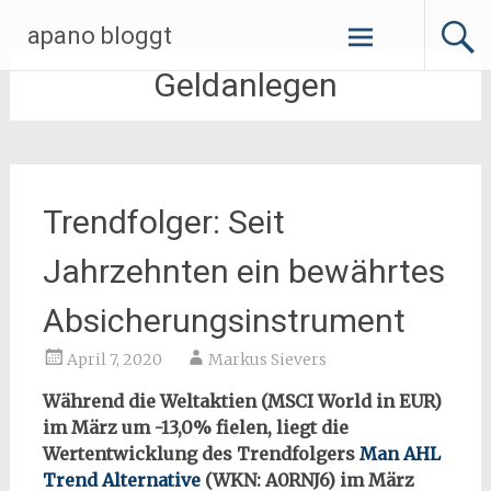
Zum
apano bloggt
Inhalt
springen
Geldanlegen
Trendfolger: Seit
Jahrzehnten ein bewährtes
Absicherungsinstrument
April 7, 2020
Markus Sievers
Während die Weltaktien (MSCI World in EUR)
im März um -13,0% fielen, liegt die
Wertentwicklung des Trendfolgers
Man AHL
Trend Alternative
(WKN: A0RNJ6) im März