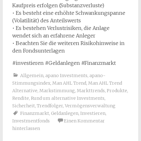
Kaufpreis erfolgen (Substanzverluste)
• Es besteht eine erhöhte Schwankungspanne
(Volatilität) des Anteilswerts
• Es bestehen Verlustrisiken, die Anlage
wendet sich an erfahrene Anleger
• Beachten Sie die weiteren Risikohinweise in
den Fondsunterlagen
#investieren #Geldanlegen #Finanzmarkt
Allgemein
,
apano Investments
,
apano-
Stimmungsindex
,
Man AHL Trend
,
Man AHL Trend
Alternative
,
Markstimmung
,
Markttrends
,
Produkte
,
Rendite
,
Rund um alternative Investments
,
Sicherheit
,
Trendfolger
,
Vermögensverwaltung
Finanzmarkt
,
Geldanlegen
,
Investieren
,
Investmentfonds
Einen Kommentar
hinterlassen