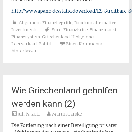
http://www.apano.de/static/download/ES_Streitbare
Allgemein
,
Finanzbegriffe
,
Rund um alternative
Investments
Euro
,
Finanzkrise
,
Finanzmarkt
,
Finanzsystem
,
Griechenland
,
Hedgefonds
,
Leerverkauf
,
Politik
Einen Kommentar
hinterlassen
Wie Griechenland geholfen
werden kann (2)
Juli 19, 2011
Martin Garske
Die Forderung nach einer Beteiligung privater