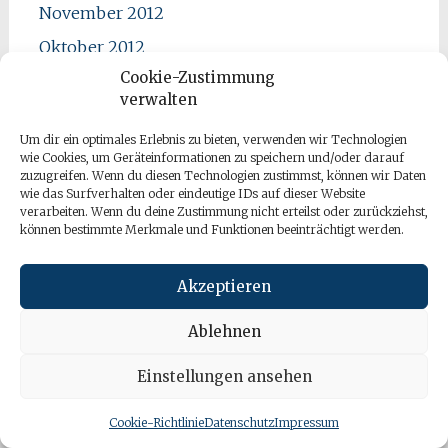
November 2012
Oktober 2012
Cookie-Zustimmung
September 2012
verwalten
August 2012
Um dir ein optimales Erlebnis zu bieten, verwenden wir Technologien
Juli 2012
wie Cookies, um Geräteinformationen zu speichern und/oder darauf
zuzugreifen. Wenn du diesen Technologien zustimmst, können wir Daten
Juni 2012
wie das Surfverhalten oder eindeutige IDs auf dieser Website
verarbeiten. Wenn du deine Zustimmung nicht erteilst oder zurückziehst,
Mai 2012
können bestimmte Merkmale und Funktionen beeinträchtigt werden.
April 2012
März 2012
Akzeptieren
Februar 2012
Ablehnen
Januar 2012
Einstellungen ansehen
Dezember 2011
November 2011
Cookie-Richtlinie
Datenschutz
Impressum